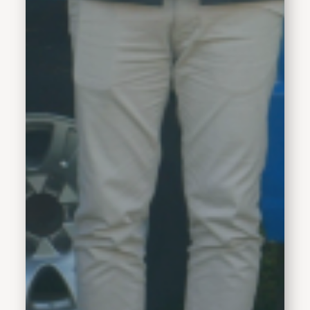
Sidoarjo dalam
menyelenggarakan
kegiatan ini. Ini
merupakan langkah nyata
kita bersama untuk
melindungi masyarakat
Sidoarjo dari bahaya
narkoba," ujarnya.Subandi
menegaskan bahwa
pemberantasan narkoba
tidak dapat hanya
mengandalkan aparat
penegak hukum.
Menurutnya, keberhasilan
P4GN membutuhkan
keterlibatan seluruh
elemen masyarakat, mulai
dari lingkungan keluarga
hingga tingkat RT, RW,
desa, dan pemerintah
daerah."Narkoba menjadi
musuh nyata yang
merusak masa depan
bangsa. Pencegahan tidak