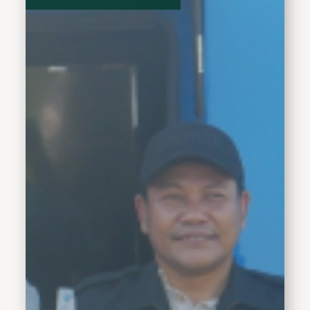
penyalahgunaan dan
peredaran gelap narkoba
(P4GN). Ajakan tersebut
disampaikan saat
menghadiri Sosialisasi
P4GN dan Jalan Sehat
Anti Narkoba dalam
rangka memperingati Hari
Anti Narkotika
Internasional (HANI)
2026 di Lapangan Desa
Wonokalang, Kecamatan
Wonoayu, Minggu
(5/7/2026).Kegiatan
tersebut dihadiri Kepala
BNN Kabupaten Sidoarjo
Kombes Pol. Gatot
Soegeng Soesanto, S.H.,
Kepala Bakesbangpol
Kabupaten Sidoarjo Fredik
Suharto, S.Sos., M.M.,
Camat Wonoayu Drs.
Anwar, Kepala Desa
Wonokalang Sujarwoto,