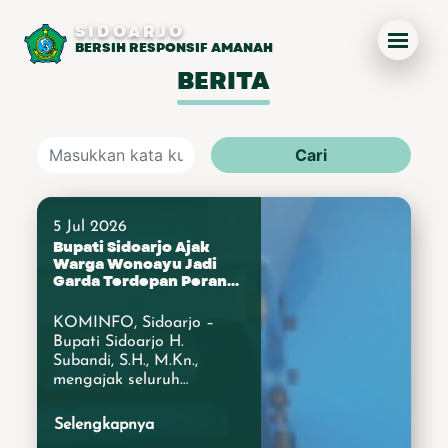
SIDOARJO
BERSIH RESPONSIF AMANAH
BERITA
Cari
5 Jul 2026
Bupati Sidoarjo Ajak
Warga Wonoayu Jadi
Garda Terdepan Perangi
Narkoba pada
Peringatan HANI 2026
KOMINFO, Sidoarjo –
Bupati Sidoarjo H.
Subandi, S.H., M.Kn.,
mengajak seluruh
masyarakat menjadi
garda terdepan dalam
Selengkapnya
mencegah