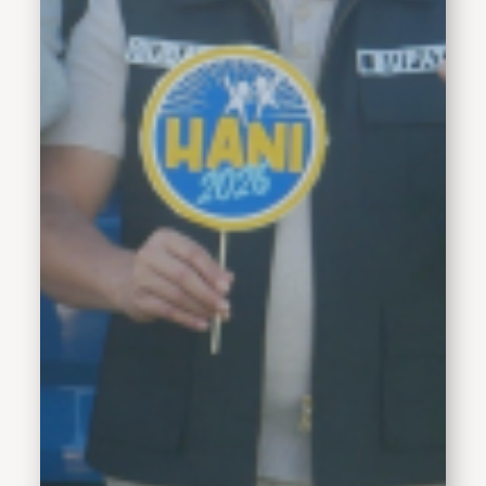
S.H., Kapolsek Wonoayu,
Danramil Wonoayu, serta
jajaran Forkopimka
Wonoayu.Dalam
sambutannya, Bupati
Subandi menyampaikan
apresiasi kepada BNN
Kabupaten Sidoarjo dan
Bakesbangpol Kabupaten
Sidoarjo atas sinergi
dalam menyelenggarakan
kegiatan yang bertujuan
meningkatkan kesadaran
masyarakat terhadap
bahaya narkoba."Atas
nama Pemerintah
Kabupaten Sidoarjo, saya
menyampaikan apresiasi
yang setinggi-tingginya
kepada BNN Kabupaten
Sidoarjo yang telah
bersinergi dengan
Bakesbangpol Kabupaten