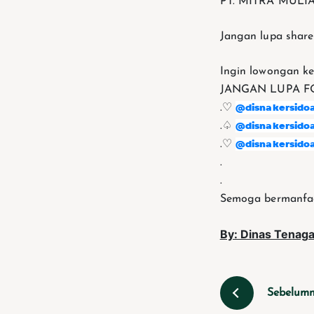
PT. MITRA MUL
Jangan lupa share
Ingin lowongan ker
JANGAN LUPA F
@disnakersidoa
.♡
@disnakersidoa
.♤
@disnakersidoa
.♡
.
.
Semoga bermanfaa
By: Dinas Tenaga
Sebelum