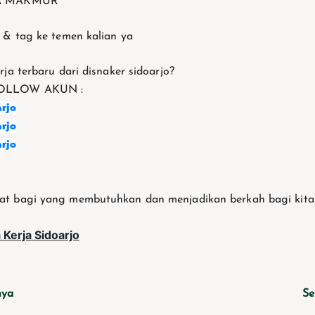
IA MAKMUR
 & tag ke temen kalian ya
ja terbaru dari disnaker sidoarjo?
OLLOW AKUN :
rjo
rjo
rjo
t bagi yang membutuhkan dan menjadikan berkah bagi kit
 Kerja Sidoarjo
nya
Se