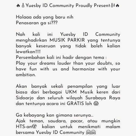
🔥🎸Yuesby ID Community Proudly Present🎻🔥
Holaaa ada yang baru nih
Penasaran ga si???
Nah kali ini Yuesby ID Community
menghadirkan MUSIK PARKIR yang tentunya
banyak keseruan yang tidak boleh kalian
lewatkan‼️‼️
Persembahan kali ini hadir dengan tema :
Play your dreams louder than your doubts, so
have fun with us and harmonize with your
ambition.
Akan banyak sekali penampilan yang luar
biasa dari berbagai UKM Musik keren dari
Sidoarjo dan seluruh wilayah Surabaya Raya
dan tentunya acara ini GRATIS loh 😱
Ga kebayang kan gimana serunya…
Ajak teman, saudara, pacar, atau mungkin
HTS-an🫣 kalian untuk menikmati malam
bersama Yuesby ID Community 🤗🤗