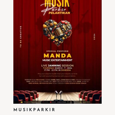
M U S I K P A R K I R