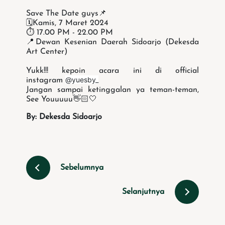
Save The Date guys📌
🗓Kamis, 7 Maret 2024
⏱ 17.00 PM - 22.00 PM
📍Dewan Kesenian Daerah Sidoarjo (Dekesda
Art Center)
Yukk!!! kepoin acara ini di official
@yuesby_
instagram
Jangan sampai ketinggalan ya teman-teman,
See Youuuuu👋🏻🤍
By: Dekesda Sidoarjo
Sebelumnya
Selanjutnya