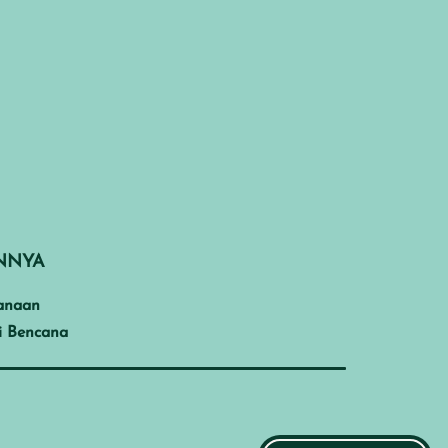
INNYA
anaan
i Bencana