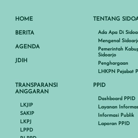
HOME
TENTANG SIDO
BERITA
Ada Apa Di Sidoa
Mengenal Sidoarj
AGENDA
Pemerintah Kabu
Sidoarjo
JDIH
Penghargaan
LHKPN Pejabat P
TRANSPARANSI
PPID
ANGGARAN
Dashboard PPID
LKJIP
Layanan Informas
SAKIP
Informasi Publik
LKPJ
Laporan PPID
LPPD