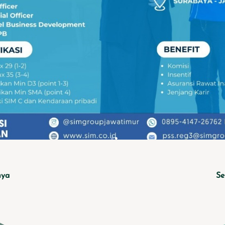
nya
Se