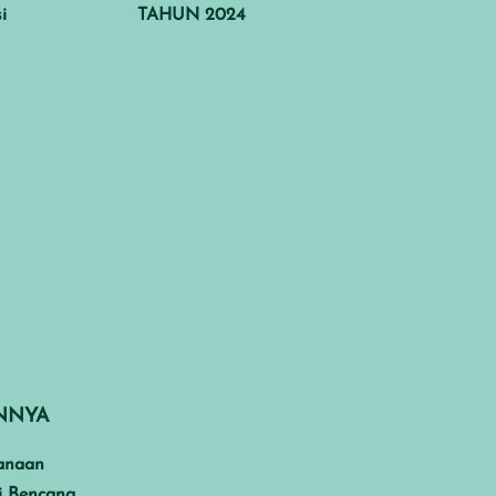
i
TAHUN 2024
INNYA
anaan
i Bencana