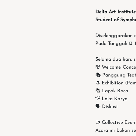
Delta Art Institu
Student of Sympho
Diselenggarakan d
Pada Tanggal: 13–
Selama dua hari, 
🎼 Welcome Conce
🎭 Panggung Teat
🎨 Exhibition (Pa
📚 Lapak Baca
💡 Loka Karya
🗣 Diskusi
🤝 Collective Eve
Acara ini bukan s