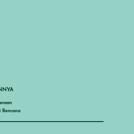
INNYA
anaan
i Bencana