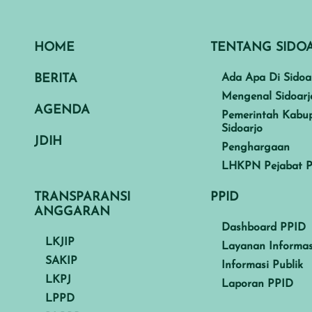
HOME
TENTANG SIDO
BERITA
Ada Apa Di Sidoa
Mengenal Sidoarj
AGENDA
Pemerintah Kabu
Sidoarjo
JDIH
Penghargaan
LHKPN Pejabat P
TRANSPARANSI
PPID
ANGGARAN
Dashboard PPID
LKJIP
Layanan Informas
SAKIP
Informasi Publik
LKPJ
Laporan PPID
LPPD