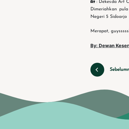
🏡 : Dekesda Art C
Dimeriahkan pul
Negeri 5 Sidoarjo
Merapat, guysssss
By: Dewan Kesen
Sebelum