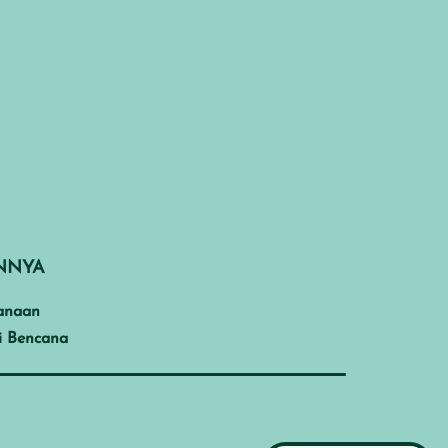
INNYA
anaan
i Bencana