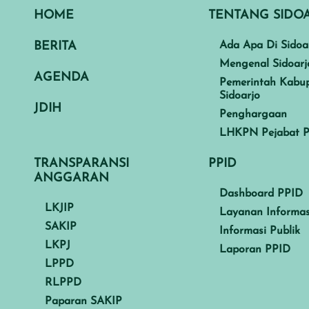
HOME
TENTANG SIDO
BERITA
Ada Apa Di Sidoa
Mengenal Sidoarj
AGENDA
Pemerintah Kabu
Sidoarjo
JDIH
Penghargaan
LHKPN Pejabat P
TRANSPARANSI
PPID
ANGGARAN
Dashboard PPID
LKJIP
Layanan Informas
SAKIP
Informasi Publik
LKPJ
Laporan PPID
LPPD
RLPPD
Paparan SAKIP