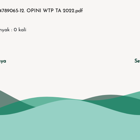
4789065-12. OPINI WTP TA 2022.pdf
yak : 0 kali
nya
Se