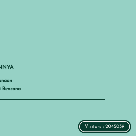
INNYA
anaan
i Bencana
Visitors : 2045039