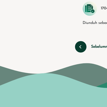
170
Diunduh seban
Sebelum