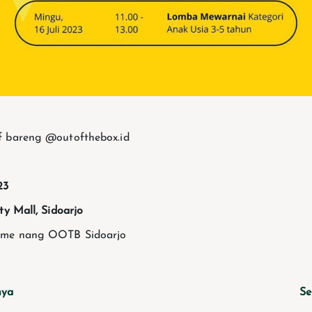
f bareng @outofthebox.id
23
ty Mall, Sidoarjo
ame nang OOTB Sidoarjo
nya
Se