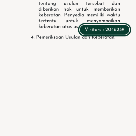
tentang usulan tersebut dan
diberikan hak untuk memberikan
keberatan.
Penyedia memiliki waktu
tertentu untuk menyampaikan
keberatan atas usulan tersebut.
Visitors : 2046239
4. Pemeriksaan Usulan dan Keberatan:
PA/KPA memeriksa usulan sanksi
dan mempertimbangkan keberatan
yang mungkin diajukan oleh
penyedia.
Jika diperlukan, PA/KPA
dapat meminta rekomendasi dari
Aparat Pengawasan Intern
Pemerintah (APIP).
5. Penetapan Sanksi Daftar Hitam:
Berdasarkan hasil pemeriksaan dan
pertimbangan, PA/KPA akan
menetapkan sanksi daftar hitam
dengan menerbitkan Surat
Keputusan (SK).
SK tersebut berisi
informasi mengenai penyedia yang