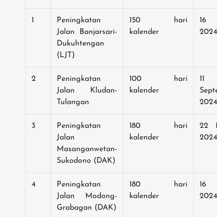
1
Peningkatan
150 hari
16 
Jalan Banjarsari-
kalender
202
Dukuhtengan
(LJT)
2
Peningkatan
100 hari
11
Jalan Kludan-
kalender
Sept
Tulangan
202
3
Peningkatan
180 hari
22 
Jalan
kalender
202
Masanganwetan-
Sukodono (DAK)
4
Peningkatan
180 hari
16 
Jalan Modong-
kalender
202
Grabagan (DAK)