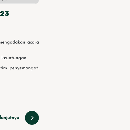
023
 mengadakan acara
k keuntungan.
 tim penyemangat.
lanjutnya