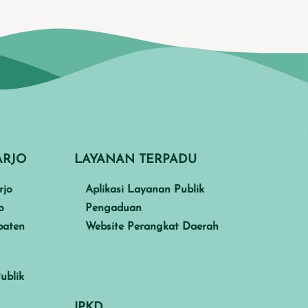
ARJO
LAYANAN TERPADU
rjo
Aplikasi Layanan Publik
o
Pengaduan
paten
Website Perangkat Daerah
ublik
IPKD