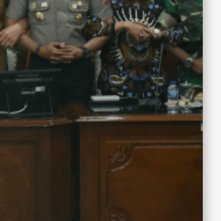
urkholis
gi Krian
onpes
 rapat
ersama kepala
n Bangsa dan
 Kepala Dinas
oarjo, Kepala
rian dan
doarjo.
t Krian,
Dalam rapat
nya sepakat
masyarakat
n maraknya
pat hiburan
 terselubung
nya yang
an secara
hol ilegal,
duga menjadi
a,
n perizinan