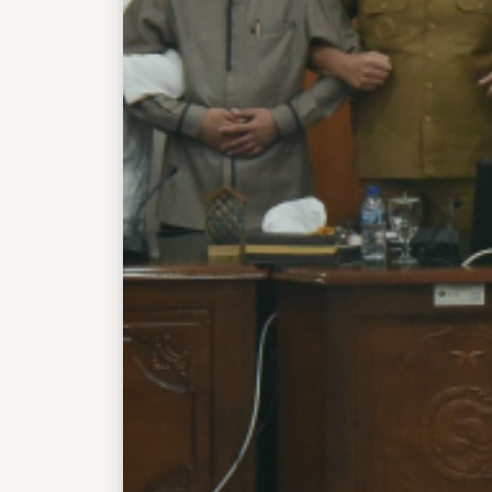
hadir dalam kesempatan itu. Terlihat Kyai N
Misbah pimpinan Ponpes Al-Amanah Junwan
serta Kyai Abdul Wachid Harun pengasuh P
Manba`ul Hikam Putat Tanggulangin. Dalam
koordinasi tersebut Sekda Sidoarjo hadir b
OPD terkait seperti Kepala Badan Kesatua
Politik Sidoarjo, Kepala Satpol PP Sidoarjo,
Sosial Sidoarjo, Kepala Dinas Kesehatan Sid
DPMPTSP Sidoarjo, Kepala Dinas Perindust
Perdagangan Sidoarjo, Kepala Disporapar Si
Beberapa camat juga dilibatkan seperi Cama
Camat Jabon dan Camat Krembung.&nbsp; 
yang digelar selama 2 jam tersebut seluruh
untuk bersamasama memberantas penyakit 
itu. Disepakati beberapa hal untuk meneka
peredaran Miras, maraknya keberadaan tem
atau rumah karaoke serta praktik prostitusi
dan penyebaran HIV/AIDS.&nbsp; Diantara
pertama dilakukan kegiatan operasi gabung
berkala terhadap peredaran minuman beralko
tempat hiburan karaoke, dan lokasi yang di
tempat&nbsp; praktik prostitusi.&nbsp; Kedu
memperkuat pengawasan terhadap kepatuha