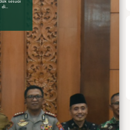
dak sesuai
 di
 dari Forum
dap berbagai
cana operasi
.&nbsp;
b Sidoarjo.
ntingan
an
oalan
as
elta
sung Bupati
Kapolresta
a DPRD
idoarjo dan
dinasi
doarjo,
Sidoarjo,
Ketua Banom
 DPRD
a tampak