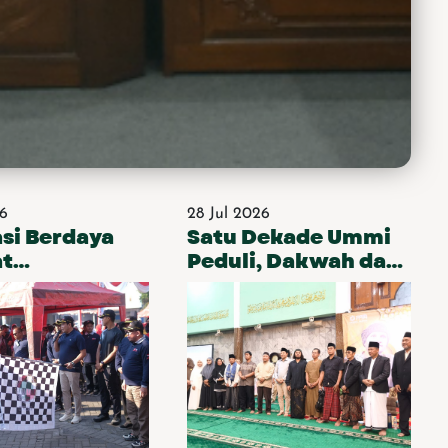
SP, Satpol
iga,
h yang
eempat,
ncegahan
mbangan
amatan,
i
ta badan-
ktif dan
, antara lain
an,
26
28 Jul 2026
 ketahanan
si Berdaya
Satu Dekade Ummi
 Langkah
at
Peduli, Dakwah dan
kelanjutan
onomian
Kepedulian Sosial
 beralkohol
h
Terus Berjalan
ika, rokok
nnya, kepada
Beriringan
t sebagai
gah perilaku
tertiban
i kesehatan
, mahasiswa,
rkuat