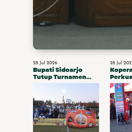
usaha hiburan melalui&nbsp; sinergi DPMPT
PP, dan aparat penegak hukum. Langkah ket
meningkatkan patroli preventif pada wilaya
memiliki tingkat kerawanan tinggi.&nbsp; K
mengoptimalkan deteksi dini dan upaya pe
melalui koordinasi Tim Pemantauan Perke
Politik Daerah, Forkopimda, pemerintah kec
desa/kelurahan, serta mendorong Organisas
Kemasyarakatan (Ormas) keagamaan beser
badan otonomnya untuk berperan lebih proa
intensif dalam melakukan tindakan preventif
melalui pembinaan moral, edukasi, penyuluh
28 Jul 2026
28 Jul 20
pendampingan masyarakat, dan penguatan
Bupati Sidoarjo
Kopera
keluarga guna mencegah perilaku berisiko.
Tutup Turnamen
Perku
kelima, melaksanakan sosialisasi secara ber
Sepakbola Perseka
Perek
mengenai bahaya penyalahgunaan minuman
Muda Cup XX Piala
Daera
serta zat adiktif, seperti narkotika, psikotrop
elektronik (vape), rokok, dan zat adiktif lai
Bupati 2026
pelajar, mahasiswa, pemuda, dan masyaraka
upaya meningkatkan kesadaran serta mence
yang berpotensi mengganggu kesehatan, ke
umum.&nbsp; Keamanan, memperluas edukas
reproduksi dan pencegahan HIV bagi remaja
dan masyarakat produktif. Kketujuh, mempe