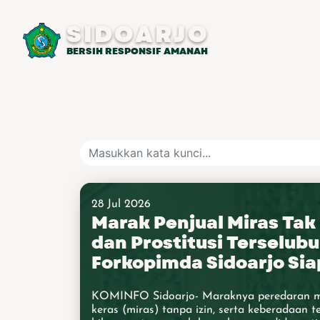
SIDOARJO
BERSIH RESPONSIF AMANAH
28 Jul 2026
Marak Penjual Miras Tak 
dan Prostitusi Terselubu
Forkopimda Sidoarjo Si
Penertiban Menyeluruh
KOMINFO Sidoarjo- Maraknya peredaran 
keras (miras) tanpa izin, serta keberadaan 