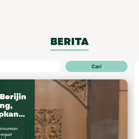
BERITA
Cari
Berijin
ng,
apkan
minuman
tempat