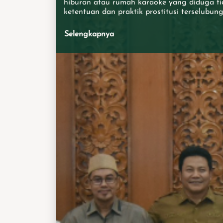
hiburan atau rumah karaoke yang diduga ti
ketentuan dan praktik prostitusi terselubung
Kabupaten Sidoarjo mendapat respon serius
Koordinasi Pimpinan Daerah (Forkopimda)
Selengkapnya
Sidoarjo.&nbsp; Penanganan terpadu terha
persoalan itu telah disiapkan. Termasuk ren
penertiban besar-besaran di sejumlah lokasi
Beberapa langkah sudah diambil oleh Pemka
Termasuk dengan mengajak pemangku kepe
lintas sektor berkoordinasi untuk merumusk
langkahlangkah penanganan berbagai pers
tersebut, Senin, (27/7/2026). Koordinasi lint
sektor&nbsp; yang digelar di ruang rapat D
Wicaksana Setda Sidoarjo itu dipimpin lang
Sidoarjo H. Subandi. Forkopimda, termasuk 
Sidoarjo, Dandim 0816 Sidoarjo serta ketu
Sidoarjo dan perwakilan Kejaksaan Negeri S
Pengadilan Sidoarjo hadir dalam rapat koor
tersebut.&nbsp; Tampak pula Kepala BNN Si
Ketua PCNU Sidoarjo, serta perwakilan MUI 
perwakilan PD Muhammadiyah Sidoarjo,
perwakilan&nbsp; DPD LDII Sidoarjo dan 
PCNU Sidoarjo serta Ketua Komisi A,B,C,D
Sidoarjo.&nbsp; Beberapa kyai Sidoarjo jug