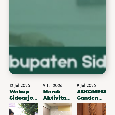
Bupati Subandi turut
membakar semangat
mereka agar tidak takut
mencoba hal baru dan
berani bermimpi tinggi
demi masa depan. ”Jangan
takut mencoba. Jangan
malu bertanya. Jangan
pula berhenti bermimpi
demi mencapai cita-cita.
Kabupaten Sidoarjo ada
di tangan kalian,”
pungkasnya memotivasi.
(mas) .&nbsp;&nbsp;
12 Jul 2026
9 Jul 2026
9 Jul 2026
Wabup
Marak
ASKOMPSI
Sidoarjo
Aktivitas
Gandeng
Apresiasi
Hiburan
Perusahaan
Komunitas
Ilegal,
Siber Asal