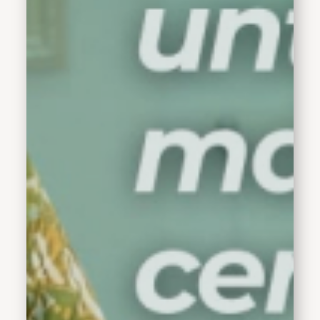
yang dengan penuh
kesabaran menyambut
anak-anak kita sebagai
murid baru. Mari kita
bersama-sama
menciptakan lingkungan
belajar yang aman,
nyaman, dan
menyenangkan,” ujar
Bupati Subandi. Bupati
juga menekankan bahwa
tugas guru tidak hanya
mentransfer ilmu
pengetahuan, tetapi juga
menjaga moralitas anak
didik. Ia mengajak para
"Pahlawan tanpa Tanda
Jasa" di Sidoarjo untuk
berkolaborasi aktif dalam
membangun pondasi
karakter anak bangsa.
”Mari kita rawat dan jaga
setiap anak kita agar