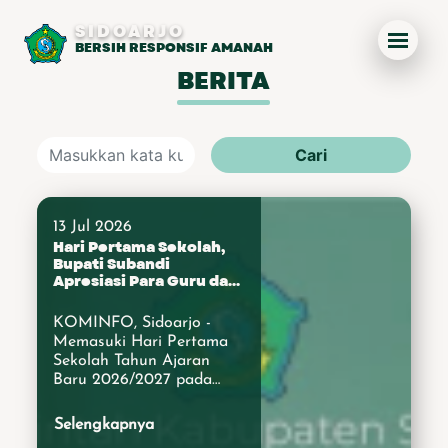
SIDOARJO
BERSIH RESPONSIF AMANAH
BERITA
Cari
13 Jul 2026
Hari Pertama Sekolah,
Bupati Subandi
Apresiasi Para Guru dan
Orang Tua Siswa
KOMINFO, Sidoarjo -
Memasuki Hari Pertama
Sekolah Tahun Ajaran
Baru 2026/2027 pada
Senin (13/7/2026), Bupati
Sidoarjo Subandi
Selengkapnya
memberikan perhatian