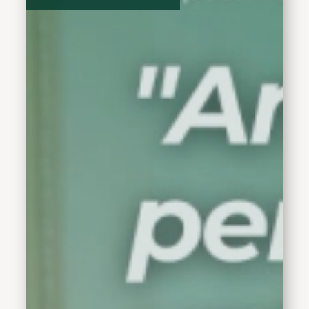
khusus kepada para
tenaga pendidik. Ia
menyampaikan rasa
terima kasih sekaligus
menitipkan pesan
mendalam kepada para
guru yang menjadi garda
terdepan dalam
membentuk masa depan
generasi muda Sidoarjo.
Bupati Subandi
memberikan apresiasi
tinggi atas kesabaran dan
dedikasi Bapak dan Ibu
Guru dalam menyambut
kehadiran murid-murid
baru di sekolah.
Menurutnya, peran guru
sangat krusial dalam
menentukan kenyamanan
anak di awal fase
pendidikan mereka.
”Terima kasih kepada
Bapak dan Ibu Pendidik