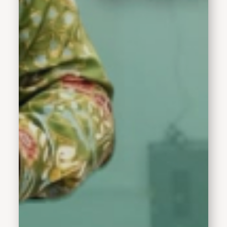
dapat tumbuh menjadi
generasi yang cerdas,
berkarakter, dan
berakhlak mulia,”
tegasnya. Di samping
memberikan pesan kuat
untuk para guru, Bupati
Subandi juga tidak
melupakan peran penting
orang tua. Dia
mengapresiasi para orang
tua yang menyempatkan
diri mengantar putra-
putrinya masuk ke sekolah
di hari pertama. Karena
itu sebagai bentuk
dukungan moral yang luar
biasa. "Kehadiran orang
tua adalah sumber
keberanian dan rasa
percaya diri yang akan
selalu dikenang oleh
anak," tambahnya. Kepada
para siswa-siswi baru,