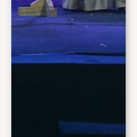
teknologi bisa membuat
yang jauh mendekat, yang
dekat menjauh. Konsep
yang harus dilakukan
adalah dengan
melestarikan kebudayaan
yang ada dari warisan
tradisi dahulu. Saya ingin
Kabupaten Sidoarjo tidak
hanya kota seni tapi kota
Budaya," tutupnya.
Sekedar informasi, Harlah
ke-63 Lesbumi ini dihadiri
oleh Ketua Lesbumi
Kabupaten Sidoarjo
Ahmad Anis Fahmi, Ketua
PCNU Kabupaten
Sidoarjo Zainal Abidin, Pj.
Sekretaris Derah (Sekda)
Kabupaten Sidoarjo
Andjar Surjadianto,
Kepala Dinas Koperasi
dan Usaha Mikro
Kabupaten Sidoarjo&nbsp;