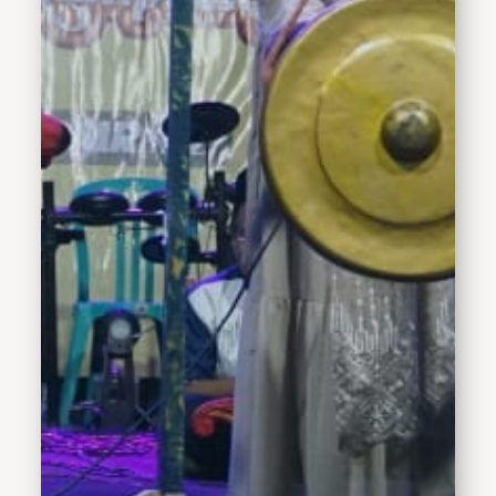
pentingnya pemahaman
yang lebih mendalam
terhadap nilai-nilai
budaya Islam di Sidoarjo.
"Melalui perayaan harlah
Lesbumi ini, kita semua
perlu melestarikan dan
mengembangkan seni di
kehidupan masyarakat.
Untuk itu, kebudayaan
mesti diwujudkan ke
dalam perilaku yang
konkret agar dapat
memberikan dampak yang
berarti bagi kehidupan,"
jelasnya. Ia juga berharap
seiring dengan kemajuan
zaman dan teknologi tidak
akan membuat manusia
meninggalkan dan
merubah sifat dan
perilaku masyarakat
terhadap budaya.“Saat ini