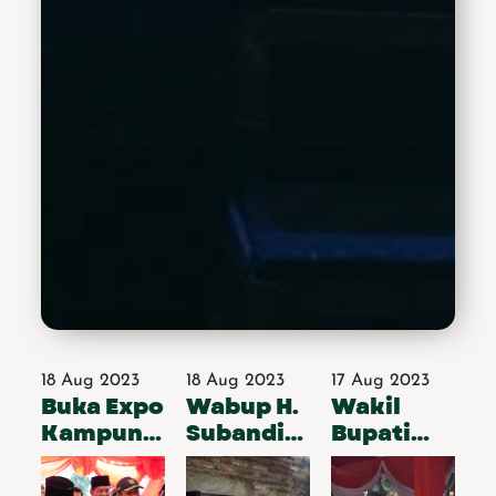
Edi Kurniadi. Dengan
mengangkat tema "Pasar
Rakyat Sidobudoyo
Agustusan" acara ini akan
berlangsung selama 9
hari, dimulai pada tanggal
19-27 Agustus 2023.
Harlah Lesbumi ke-63 ini
juga dimeriahkan oleh
berbagai kegiatan dan
pargelaran seni. Selain itu,
puluhan UMKM dan
kerajinan lokal turut serta
dalam acara tersebut
yang membuat suasana
semakin meriah. (Son/Ir)
18 Aug 2023
18 Aug 2023
17 Aug 2023
Buka Expo
Wabup H.
Wakil
Kampung
Subandi
Bupati
Logam,
Sidak
Bertindak
Gus
RTLH Juru
Sebagai