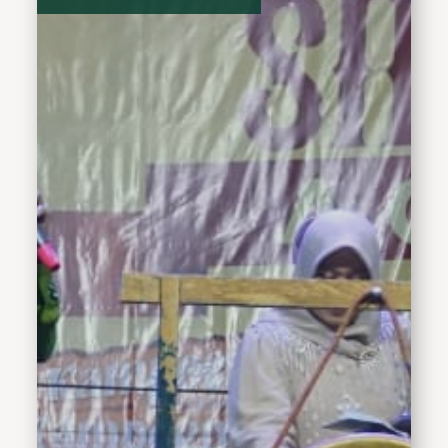
suatu daerah akan
memiliki ciri khas
tertentu.“Budaya bisa
menggerakan dan
mempengaruhi kehidupan
suatu daerah, karena
budaya berkaitan dengan
peranan masyarakat
khususnya di Kabupaten
Sidoarjo. Suatu wilayah
harus dibangun dengan
tidak meninggalkan
budayanya," ucapnya di
sela-sela Harlah Lembaga
Seni Budaya Muslimin
Indonesia (Lesbumi) di
Kabupaten Sidoarjo ke-63
di Alun-alun Sidoarjo pada
Sabtu Malam, (19/8/2023).
Gus Muhdlor, Bupati
muda lulusan Fisip
Universitas Airlangga
tersebut juga
menggarisbawahi