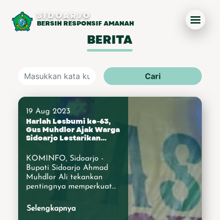
SIDOARJO
BERSIH RESPONSIF AMANAH
BERITA
Cari
19 Aug 2023
Harlah Lesbumi ke-63,
Gus Muhdlor Ajak Warga
Sidoarjo Lestarikan
Budaya dan Seni
KOMINFO, Sidoarjo -
Bupati Sidoarjo Ahmad
Muhdlor Ali tekankan
pentingnya memperkuat
dan memelihara identitas
budaya lokal dan kesenian
Selengkapnya
sebab dengan cara itu,