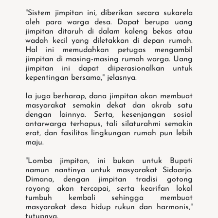
"Sistem jimpitan ini, diberikan secara sukarela
oleh para warga desa. Dapat berupa uang
jimpitan ditaruh di dalam kaleng bekas atau
wadah kecil yang diletakkan di depan rumah.
Hal ini memudahkan petugas mengambil
jimpitan di masing-masing rumah warga. Uang
jimpitan ini dapat diiperasionalkan untuk
kepentingan bersama," jelasnya.
Ia juga berharap, dana jimpitan akan membuat
masyarakat semakin dekat dan akrab satu
dengan lainnya. Serta, kesenjangan sosial
antarwarga terhapus, tali silaturahmi semakin
erat, dan fasilitas lingkungan rumah pun lebih
maju.
"Lomba jimpitan, ini bukan untuk Bupati
namun nantinya untuk masyarakat Sidoarjo.
Dimana, dengan jimpitan tradisi gotong
royong akan tercapai, serta kearifan lokal
tumbuh kembali sehingga membuat
masyarakat desa hidup rukun dan harmonis,"
tutupnya.