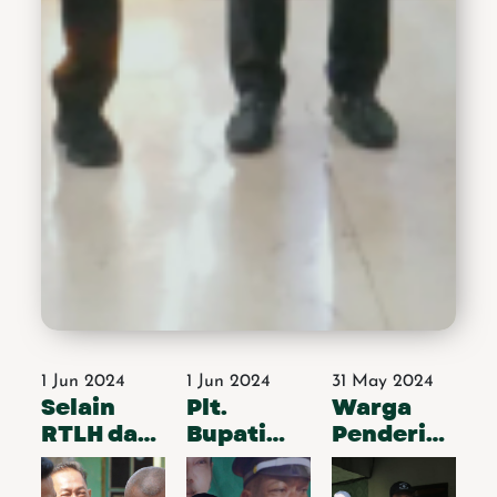
1 Jun 2024
1 Jun 2024
31 May 2024
Selain
Plt.
Warga
RTLH dan
Bupati
Penderita
BPJS Plt.
Sidoarjo
TBC
Bupati
Mempunyai
Menahun