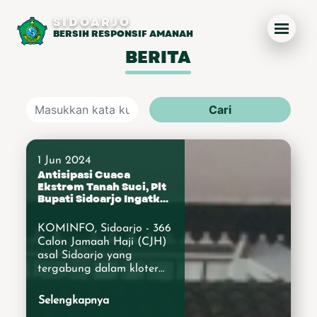
SIDOARJO
BERSIH RESPONSIF AMANAH
BERITA
Cari
1 Jun 2024
Antisipasi Cuaca
Ekstrem Tanah Suci, Plt
Bupati Sidoarjo Ingatkan
CJH Untuk Jaga
Kesehatan
KOMINFO, Sidoarjo - 366
Calon Jamaah Haji (CJH)
asal Sidoarjo yang
tergabung dalam kloter
77&nbsp; diberangkatkan
oleĥ&nbsp; Plt.
Selengkapnya
Bupati&nbsp; Sidoarjo, di