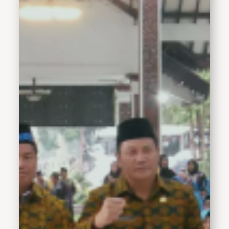
mengingatkan untuk
selalu menjaga kesehatan
baik jasmani maupun
rohani saat menjalankan
ibadah di tanah
suci.&nbsp;"Arab Saudi
memiliki cuaca yang
berbeda dengan di
Indonesia. Bagi seluruh
Jamaah haji jangan
sampai lupa untuk
selalu&nbsp; minum
vitamin-vitamin yang
sudah diberikan serta
menyiapkan baju, jaket
dan sebagainya untuk
menghadapi cuaca
ekstrem di Arab Saudi"
imbuhnya.&nbsp;Selaku
pimpinan daerah banyak
wejangan dan himbauan
yang ia sampaikan untuk
para calon haji.