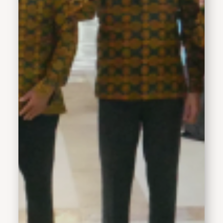
Diantaranya, menjaga
sikap dan tutur kata yang
baik selama beribadah,
selalu jaga kekompakkan,
tetap bersama dengan
kelompoknya.&nbsp;
Jangan sampai terpisah,
ini&nbsp; akan
menyulitkan petugas,
karena disana berkumpul
jamaah haji dari seluruh
dunia.CJH Kloter 77 yang
diberangkatkan hari ini
menuju asrama Haji
Sukolilo, Surabaya.
Dijadwalkan akan
berangkat ke Jeddah
besok tanggal 2 juni 2024
pukul 06.55 WIB dari
Bandara Juanda
Surabaya. (Af/en/kominfo)