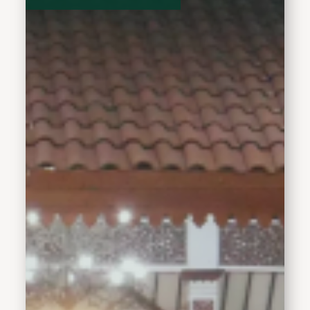
Pendopo Delta Wibawa,
Sabtu (1/6/2024).Pada
kesempatan tersebut, Ia
menyampaikan saat ini
kesempatan untuk
beribadah haji tidak
mudah lagi.&nbsp;
Dibutuhkan waktu yang
cukup panjang untuk
menunggu bisa berangkat
haji. Gunakan kesempatan
ini dengan baik."Bagi
calon jamaah Haji
tentunya merasa
bersyukur,&nbsp; karena
sudah diberi kesempatan
untuk melaksanakan
rukun Islam ke lima. Kita
doakan bersama agar
seluruh jamaah haji dapat
menjalankan ibadah
dengan lancar dan
menjadi&nbsp; haji yang
mabrur" ucapnya.&nbsp;Ia