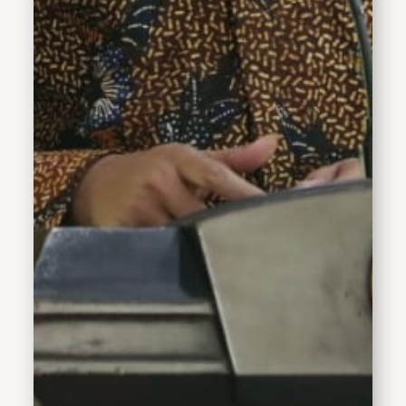
melalui pemberdayaan
koperasi serta usaha kecil
menengah," kata Gus
Muhdlor usai membuka
pelatihan menjahit di
Kecamatan Candi. Selasa,
(15/8/2023).Penghargaan
Jasa Bakti dalam Bidang
Koperasi dan Usaha Kecil
Menengah merupakan
penghargaan bergengsi
dan menjadi bukti bentuk
komitmen Gus Muhdlor
dalam memajukan sektor
ekonomi kerakyatan yang
berdampak langsung
pada kesejahteraan
masyarakat di Kabupaten
Sidoarjo.Kepala Dinas
Koperasi dan Usaha
Mikro, Edi Kurniadi
mengatakan penilaian
untuk penghargaan ini
telah dilakukan sejak tiga