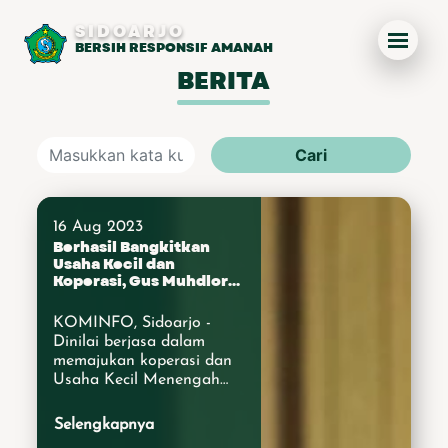
SIDOARJO
BERSIH RESPONSIF AMANAH
BERITA
Cari
16 Aug 2023
Berhasil Bangkitkan
Usaha Kecil dan
Koperasi, Gus Muhdlor
Raih Penghargaan Jasa
Bakti dari Kemenkop
KOMINFO, Sidoarjo -
UKM
Dinilai berjasa dalam
memajukan koperasi dan
Usaha Kecil Menengah
(UKM), Bupati Sidoarjo
Ahmad Muhdlor Ali
Selengkapnya
diganjar penghargaan