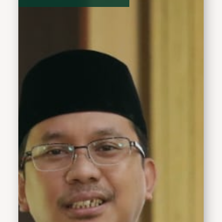
dari Kementerian Koperasi
dan Usaha Kecil
Menengah. Penghargaan
diserahkan di Jogjakarta
pada Sabtu (12/8). Bupati
Sidoarjo Ahmad Muhdlor
yang berhalangan hadir
diwakili Kepala Dinas
Koperasi dan UKM, Edi
Kurniadi.Jasa Bakti
tersebut sebagai bentuk
apresiasi atas jasa dan
dharmabaktinya Gus
Muhdlor panggilan akrab
Bupati Sidoarjo dalam
menciptakan ekosistem
yang mendukung
pertumbuhan koperasi
dan usaha kecil menengah
di Kabupaten Sidoarjo.
Melalui berbagai inisiatif
dan kinerja progresif,
seperti pelatihan,
pendampingan, akses