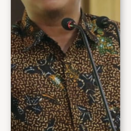
permodalan, dan fasilitasi
pasar telah memberikan
kontribusi nyata dalam
memajukan kedua sektor
tersebut. Gus Muhdlor
mengungkapkan rasa
syukurnya atas apresiasi
dari Kementerian Koperasi
dan Usaha Kecil dan
Menengah Republik
Indonesia kepada
Kabupaten Sidoarjo. "Saya
ucapkan terimakasih atas
apresiasi yang diberikan
kepada saya dan untuk
Sidoarjo. Hal ini tak lepas
dari upaya semua pihak
khususnya Dinas Koperasi
dan Usaha Mikro
Kabupaten Sidoarjo yang
ikut mendukung semua
program untuk
memajukan ekonomi lokal