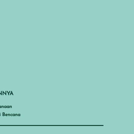
INNYA
anaan
i Bencana