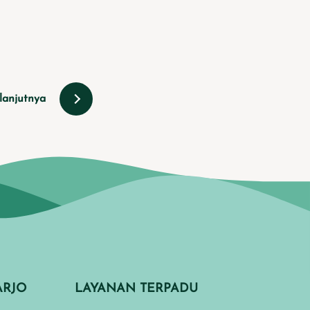
lanjutnya
ARJO
LAYANAN TERPADU