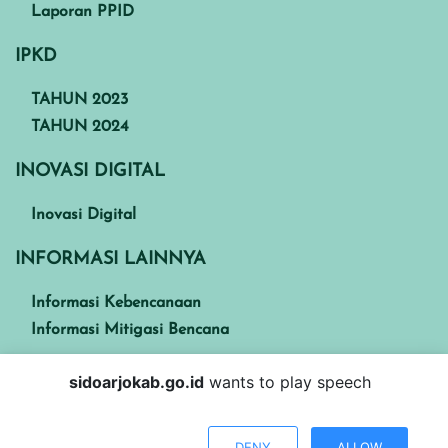
Laporan PPID
IPKD
TAHUN 2023
TAHUN 2024
INOVASI DIGITAL
Inovasi Digital
INFORMASI LAINNYA
Informasi Kebencanaan
Informasi Mitigasi Bencana
sidoarjokab.go.id
wants to play speech
Kabupaten Sidoarjo
DENY
ALLOW