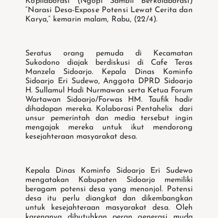
Kopilaborasi (Ngopi Sambil Berkolaborasi)
“Narasi Desa-Expose Potensi Lewat Cerita dan
Karya,” kemarin malam, Rabu, (22/4).
Seratus orang pemuda di Kecamatan
Sukodono diajak berdiskusi di Cafe Teras
Manzela Sidoarjo. Kepala Dinas Kominfo
Sidoarjo Eri Sudewo, Anggota DPRD Sidoarjo
H. Sullamul Hadi Nurmawan serta Ketua Forum
Wartawan Sidoarjo/Forwas HM. Taufik hadir
dihadapan mereka. Kolaborasi Pentahelix dari
unsur pemerintah dan media tersebut ingin
mengajak mereka untuk ikut mendorong
kesejahteraan masyarakat desa.
Kepala Dinas Kominfo Sidoarjo Eri Sudewo
mengatakan Kabupaten Sidoarjo memiliki
beragam potensi desa yang menonjol. Potensi
desa itu perlu diangkat dan dikembangkan
untuk kesejahteraan masyarakat desa. Oleh
karenanya dibutuhkan peran generasi muda