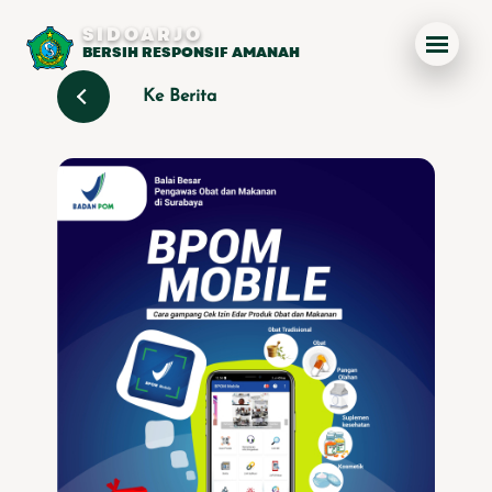
SIDOARJO
BERSIH RESPONSIF AMANAH
Ke Berita