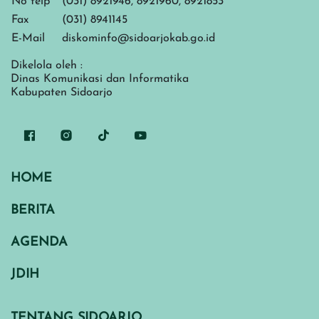
No telp
(031) 8921946, 8921960, 8921853
Fax
(031) 8941145
E-Mail
diskominfo@sidoarjokab.go.id
Dikelola oleh :
Dinas Komunikasi dan Informatika
Kabupaten Sidoarjo
HOME
BERITA
AGENDA
JDIH
TENTANG SIDOARJO