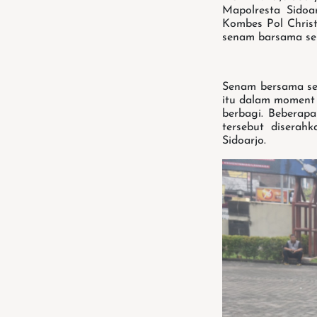
Mapolresta Sidoar
Kombes Pol Chris
senam barsama sel
Senam bersama se
itu dalam moment 
berbagi. Beberapa
tersebut diserah
Sidoarjo.