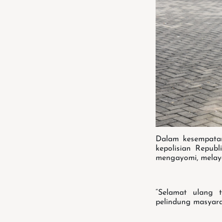
Dalam kesempatan
kepolisian Repub
mengayomi, melaya
“Selamat ulang 
pelindung masyara