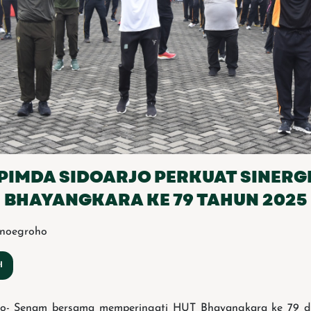
IMDA SIDOARJO PERKUAT SINERGI
BHAYANGKARA KE 79 TAHUN 2025
t noegroho
- Senam bersama memperingati HUT Bhayangkara ke 79 di