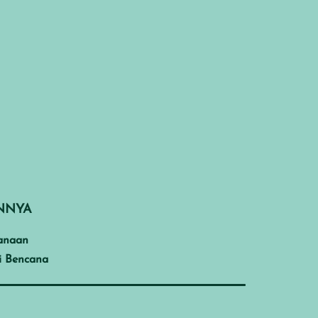
INNYA
anaan
i Bencana