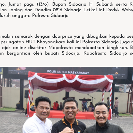
jo, Jumat pagi, (13/6). Bupati Sidoarjo H. Subandi serta K
tian Tobing dan Dandim 0816 Sidoarjo Letkol Inf Dedyk Wa
uruh anggota Polresta Sidoarjo.
makin semarak dengan doorprice yang dibagikan kepada pese
peringatan HUT Bhayangkara kali ini Polresta Sidoarjo juga
 ojek online disekitar Mapolresta mendapatkan bingkisan. B
kan bergantian oleh bupati Sidoarjo, Kapolresta Sidoarjo 