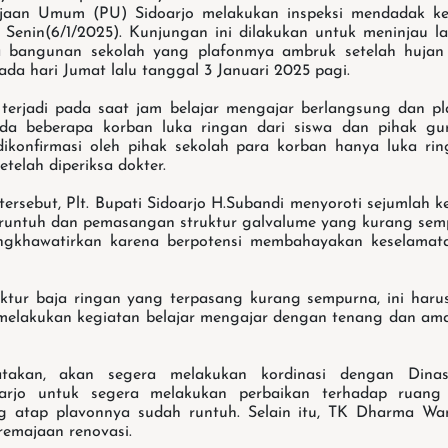
rjaan Umum (PU) Sidoarjo melakukan inspeksi mendadak k
Senin(6/1/2025). Kunjungan ini dilakukan untuk meninjau 
a bangunan sekolah yang plafonmya ambruk setelah huja
ada hari Jumat lalu tanggal 3 Januari 2025 pagi.
 terjadi pada saat jam belajar mengajar berlangsung dan 
Ada beberapa korban luka ringan dari siswa dan pihak gu
 dikonfirmasi oleh pihak sekolah para korban hanya luka r
telah diperiksa dokter.
ersebut, Plt. Bupati Sidoarjo H.Subandi menyoroti sejumlah k
runtuh dan pemasangan struktur galvalume yang kurang sem
engkhawatirkan karena berpotensi membahayakan keselamat
uktur baja ringan yang terpasang kurang sempurna, ini harus
melakukan kegiatan belajar mengajar dengan tenang dan aman,
takan, akan segera melakukan kordinasi dengan Dina
arjo untuk segera melakukan perbaikan terhadap ruang
g atap plavonnya sudah runtuh. Selain itu, TK Dharma Wan
remajaan renovasi.