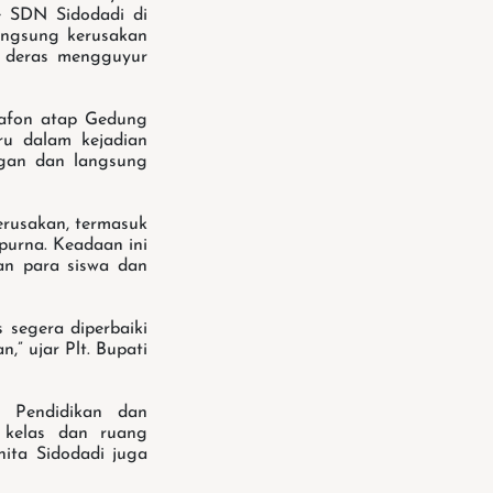
e SDN Sidodadi di
langsung kerusakan
n deras mengguyur
plafon atap Gedung
ru dalam kejadian
ingan dan langsung
erusakan, termasuk
purna. Keadaan ini
an para siswa dan
 segera diperbaiki
” ujar Plt. Bupati
s Pendidikan dan
 kelas dan ruang
ita Sidodadi juga