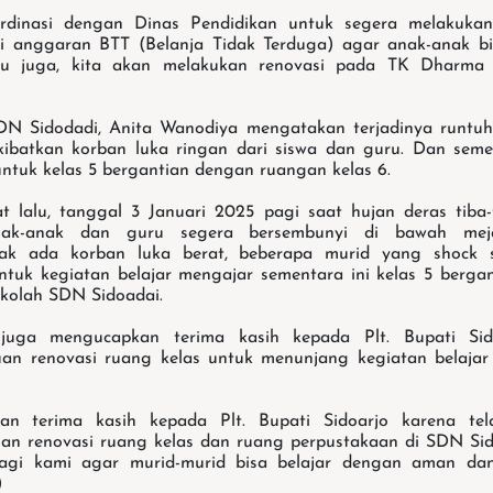
rdinasi dengan Dinas Pendidikan untuk segera melakuka
ui anggaran BTT (Belanja Tidak Terduga) agar anak-anak bi
tu juga, kita akan melakukan renovasi pada TK Dharma 
DN Sidodadi, Anita Wanodiya mengatakan terjadinya runtuh
ibatkan korban luka ringan dari siswa dan guru. Dan semen
untuk kelas 5 bergantian dengan ruangan kelas 6.
t lalu, tanggal 3 Januari 2025 pagi saat hujan deras tiba
anak-anak dan guru segera bersembunyi di bawah meja
idak ada korban luka berat, beberapa murid yang shock
tuk kegiatan belajar mengajar sementara ini kelas 5 berga
ekolah SDN Sidoadai.
juga mengucapkan terima kasih kepada Plt. Bupati Sid
an renovasi ruang kelas untuk menunjang kegiatan belajar
an terima kasih kepada Plt. Bupati Sidoarjo karena tel
n renovasi ruang kelas dan ruang perpustakaan di SDN Sid
agi kami agar murid-murid bisa belajar dengan aman dan
)