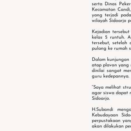
serta Dinas Peke
Kecamatan Candi, 
yang terjadi pad
wilayah Sidoarjo p
Kejadian tersebut
kelas 5 runtuh. 
tersebut, setelah
pulang ke rumah se
Dalam kunjungan t
atap plavon yang 
dinilai sangat m
guru kedepannya.
“Saya melihat str
agar siswa dapat 
Sidoarjo.
H.Subandi menga
Kebudayaan Sido
perpustakaan yan
akan dilakukan pe