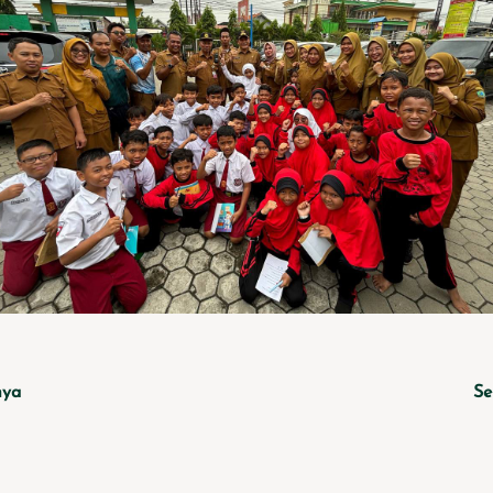
nya
Se