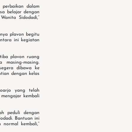
n perbaikan dalam
sa belajar dengan
Wanita Sidodadi,”
nya plavon begitu
tara ini kegiatan
-tiba plavon ruang
 masing-masing.
 segera dibawa ke
ntian dengan kelas
oarjo yang telah
 mengajar kembali
ah peduli dengan
odadi. Bantuan ini
 normal kembali,”