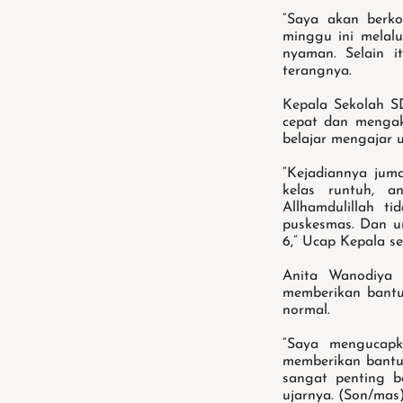
“Saya akan berko
minggu ini melal
nyaman. Selain i
terangnya.
Kepala Sekolah S
cepat dan mengak
belajar mengajar 
“Kejadiannya juma
kelas runtuh, 
Allhamdulillah t
puskesmas. Dan un
6,” Ucap Kepala s
Anita Wanodiya 
memberikan bantu
normal.
“Saya mengucapk
memberikan bantua
sangat penting b
ujarnya. (Son/mas