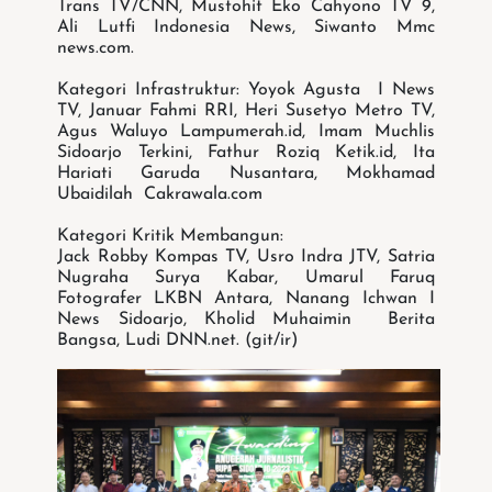
Trans TV/CNN, Mustohit Eko Cahyono TV 9,
Ali Lutfi Indonesia News, Siwanto Mmc
news.com.
Kategori Infrastruktur: Yoyok Agusta I News
TV, Januar Fahmi RRI, Heri Susetyo Metro TV,
Agus Waluyo Lampumerah.id, Imam Muchlis
Sidoarjo Terkini, Fathur Roziq Ketik.id, Ita
Hariati Garuda Nusantara, Mokhamad
Ubaidilah Cakrawala.com
Kategori Kritik Membangun:
Jack Robby Kompas TV, Usro Indra JTV, Satria
Nugraha Surya Kabar, Umarul Faruq
Fotografer LKBN Antara, Nanang Ichwan I
News Sidoarjo, Kholid Muhaimin Berita
Bangsa, Ludi DNN.net. (git/ir)