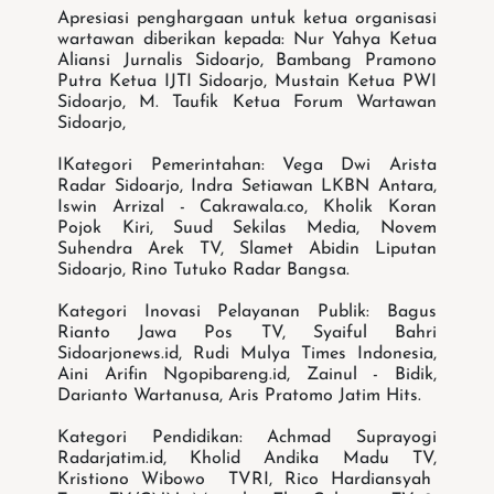
Apresiasi penghargaan untuk ketua organisasi
wartawan diberikan kepada: Nur Yahya Ketua
Aliansi Jurnalis Sidoarjo, Bambang Pramono
Putra Ketua IJTI Sidoarjo, Mustain Ketua PWI
Sidoarjo, M. Taufik Ketua Forum Wartawan
Sidoarjo,
IKategori Pemerintahan: Vega Dwi Arista
Radar Sidoarjo, Indra Setiawan LKBN Antara,
Iswin Arrizal - Cakrawala.co, Kholik Koran
Pojok Kiri, Suud Sekilas Media, Novem
Suhendra Arek TV, Slamet Abidin Liputan
Sidoarjo, Rino Tutuko Radar Bangsa.
Kategori Inovasi Pelayanan Publik: Bagus
Rianto Jawa Pos TV, Syaiful Bahri
Sidoarjonews.id, Rudi Mulya Times Indonesia,
Aini Arifin Ngopibareng.id, Zainul - Bidik,
Darianto Wartanusa, Aris Pratomo Jatim Hits.
Kategori Pendidikan: Achmad Suprayogi
Radarjatim.id, Kholid Andika Madu TV,
Kristiono Wibowo TVRI, Rico Hardiansyah