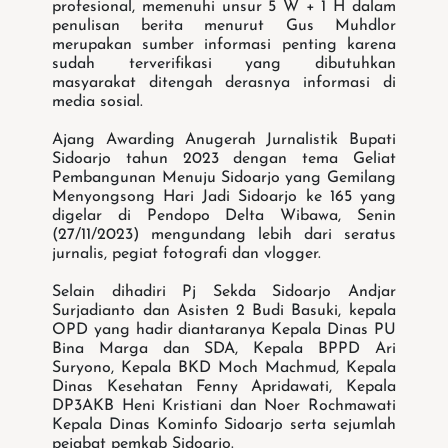
profesional, memenuhi unsur 5 W + 1 H dalam
penulisan berita menurut Gus Muhdlor
merupakan sumber informasi penting karena
sudah terverifikasi yang dibutuhkan
masyarakat ditengah derasnya informasi di
media sosial.
Ajang Awarding Anugerah Jurnalistik Bupati
Sidoarjo tahun 2023 dengan tema Geliat
Pembangunan Menuju Sidoarjo yang Gemilang
Menyongsong Hari Jadi Sidoarjo ke 165 yang
digelar di Pendopo Delta Wibawa, Senin
(27/11/2023) mengundang lebih dari seratus
jurnalis, pegiat fotografi dan vlogger.
Selain dihadiri Pj Sekda Sidoarjo Andjar
Surjadianto dan Asisten 2 Budi Basuki, kepala
OPD yang hadir diantaranya Kepala Dinas PU
Bina Marga dan SDA, Kepala BPPD Ari
Suryono, Kepala BKD Moch Machmud, Kepala
Dinas Kesehatan Fenny Apridawati, Kepala
DP3AKB Heni Kristiani dan Noer Rochmawati
Kepala Dinas Kominfo Sidoarjo serta sejumlah
pejabat pemkab Sidoarjo.