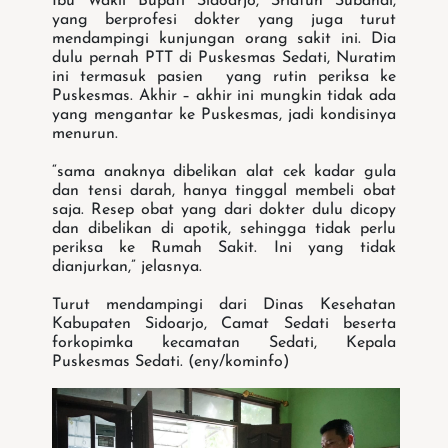
Ibu Wakil Bupati Sidoarjo, Sriatun Subandi,
yang berprofesi dokter yang juga turut
mendampingi kunjungan orang sakit ini. Dia
dulu pernah PTT di Puskesmas Sedati, Nuratim
ini termasuk pasien yang rutin periksa ke
Puskesmas. Akhir – akhir ini mungkin tidak ada
yang mengantar ke Puskesmas, jadi kondisinya
menurun.
“sama anaknya dibelikan alat cek kadar gula
dan tensi darah, hanya tinggal membeli obat
saja. Resep obat yang dari dokter dulu dicopy
dan dibelikan di apotik, sehingga tidak perlu
periksa ke Rumah Sakit. Ini yang tidak
dianjurkan,” jelasnya.
Turut mendampingi dari Dinas Kesehatan
Kabupaten Sidoarjo, Camat Sedati beserta
forkopimka kecamatan Sedati, Kepala
Puskesmas Sedati. (eny/kominfo)