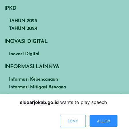
IPKD
TAHUN 2023
TAHUN 2024
INOVASI DIGITAL
Inovasi Digital
INFORMASI LAINNYA
Informasi Kebencanaan
Informasi Mitigasi Bencana
sidoarjokab.go.id
wants to play speech
Kabupaten Sidoarjo
DENY
ALLOW
Visitors : 2052834