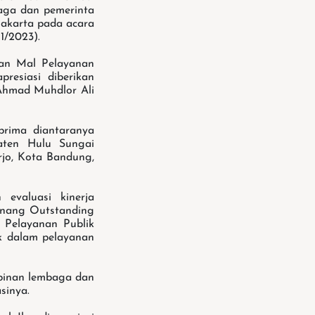
aga dan pemerinta
Jakarta pada acara
1/2023).
gan Mal Pelayanan
resiasi diberikan
Ahmad Muhdlor Ali
rima diantaranya
aten Hulu Sungai
jo, Kota Bandung,
valuasi kinerja
enang Outstanding
i Pelayanan Publik
k dalam pelayanan
pinan lembaga dan
sinya.