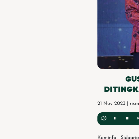
GU
DITINGK
21 Nov 2023 | ris
Kominfo, Sidoar