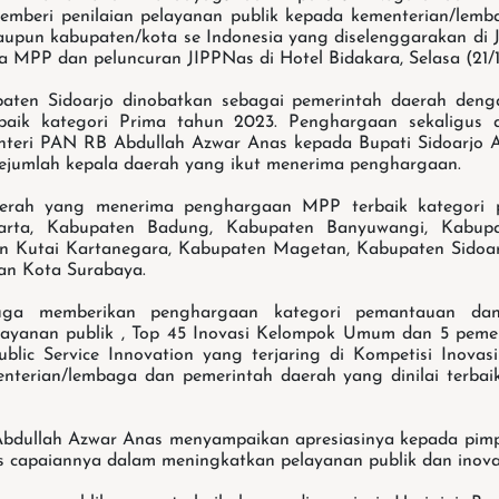
mberi penilaian pelayanan publik kepada kementerian/lemb
aupun kabupaten/kota se Indonesia yang diselenggarakan di 
 MPP dan peluncuran JIPPNas di Hotel Bidakara, Selasa (21/1
aten Sidoarjo dinobatkan sebagai pemerintah daerah den
baik kategori Prima tahun 2023. Penghargaan sekaligus ap
nteri PAN RB Abdullah Azwar Anas kepada Bupati Sidoarjo 
ejumlah kepala daerah yang ikut menerima penghargaan.
aerah yang menerima penghargaan MPP terbaik kategori p
karta, Kabupaten Badung, Kabupaten Banyuwangi, Kabup
en Kutai Kartanegara, Kabupaten Magetan, Kabupaten Sidoar
an Kota Surabaya.
ga memberikan penghargaan kategori pemantauan dan e
layanan publik , Top 45 Inovasi Kelompok Umum dan 5 pem
blic Service Innovation yang terjaring di Kompetisi Inovas
nterian/lembaga dan pemerintah daerah yang dinilai terbai
bdullah Azwar Anas menyampaikan apresiasinya kepada pim
s capaiannya dalam meningkatkan pelayanan publik dan inova