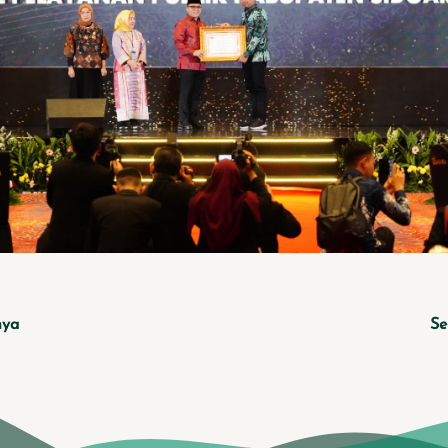
nya
Se