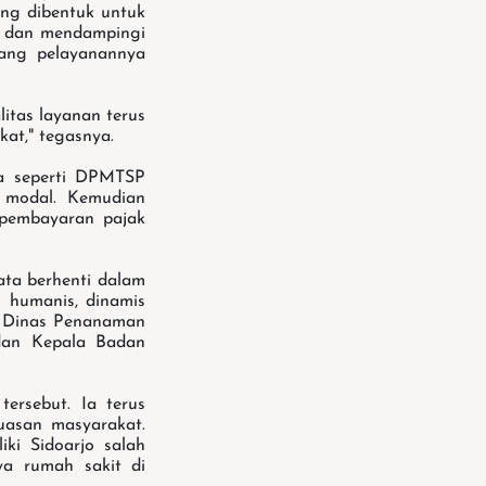
ang dibentuk untuk
l dan mendampingi
ang pelayanannya
itas layanan terus
kat," tegasnya.
a seperti DPMTSP
 modal. Kemudian
 pembayaran pajak
ata berhenti dalam
 humanis, dinamis
a Dinas Penanaman
dan Kepala Badan
ersebut. Ia terus
uasan masyarakat.
ki Sidoarjo salah
ya rumah sakit di