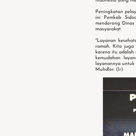
Indonesia yang mem
Peningkatan pela
ini Pemkab Sido
mendorong Dinas 
masyarakat.
"Layanan kesehata
ramah. Kita juga 
karena itu adalah
kemudahan layana
layanannya untuk 
Muhdlor. (Ir)