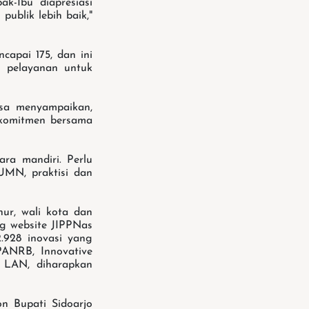
ak-Ibu diapresiasi
blik lebih baik,"
apai 175, dan ini
n pelayanan untuk
sa menyampaikan,
 komitmen bersama
ara mandiri. Perlu
UMN, praktisi dan
nur, wali kota dan
g website JIPPNas
2.928 inovasi yang
PANRB, Innovative
 LAN, diharapkan
n Bupati Sidoarjo