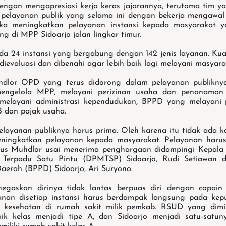
gan mengapresiasi kerja keras jajarannya, terutama tim y
 pelayanan publik yang selama ini dengan bekerja mengawa
a meningkatkan pelayanan instansi kepada masyarakat y
g di MPP Sidoarjo jalan lingkar timur.
ada 24 instansi yang bergabung dengan 142 jenis layanan. Kual
 dievaluasi dan dibenahi agar lebih baik lagi melayani masyara
dlor OPD yang terus didorong dalam pelayanan publikny
engelola MPP, melayani perizinan usaha dan penanaman
 melayani administrasi kependudukan, BPPD yang melayani
B dan pajak usaha.
elayanan publiknya harus prima. Oleh karena itu tidak ada k
eningkatkan pelayanan kepada masyarakat. Pelayanan harus
 Gus Muhdlor usai menerima penghargaan didampingi Kepal
 Terpadu Satu Pintu (DPMTSP) Sidoarjo, Rudi Setiawan 
aerah (BPPD) Sidoarjo, Ari Suryono.
gaskan dirinya tidak lantas berpuas diri dengan capain t
nan disetiap instansi harus berdampak langsung pada kep
n kesehatan di rumah sakit milik pemkab. RSUD yang dimili
ik kelas menjadi tipe A, dan Sidoarjo menjadi satu-satun