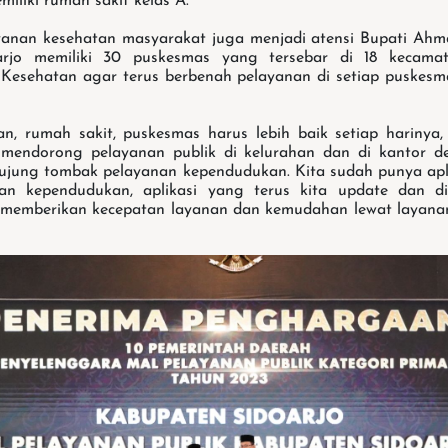
iliki rumah sakit kelas A.
yanan kesehatan masyarakat juga menjadi atensi Bupati Ahm
arjo memiliki 30 puskesmas yang tersebar di 18 kecama
Kesehatan agar terus berbenah pelayanan di setiap puskesm
n, rumah sakit, puskesmas harus lebih baik setiap harinya
mendorong pelayanan publik di kelurahan dan di kantor de
 ujung tombak pelayanan kependudukan. Kita sudah punya apli
n kependudukan, aplikasi yang terus kita update dan d
memberikan kecepatan layanan dan kemudahan lewat layanan