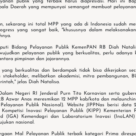
yanan publik yang terbaik harus diapresiasi. Hari ini Bap
pala Daerah yang mempunyai semangat membuat pelayanan pu
, sekarang ini total MPP yang ada di Indonesia sudah menc
ogress yang sangat baik, "khususnya dalam melaksanaka
hnya.
eputi Bidang Pelayanan Publik KemenPAN RB Diah Natali
ujudkan pelayanan publik yang berkualitas, perlu adanya
antara pimpinan dan jajarannya.
 yang berkualitas dan berdampak tidak bisa dikerjakan sec
n stakeholder, melibatkan akademisi, mitra pembangunan, B
intah," jelas Diah Natalisa.
Dalam Negeri RI Jenderal Purn Tito Karnavian serta guber
B Azwar Anas meresmikan 12 MPP kab/kota dan melaunchin
 Pelayanan Publik Nasional). Website JIPPNas berisi data 
a Kompetisi Inovasi Pelayanan Publik (KIPP) Kementerian 
d (IGA) Kemendagri dan Laboratorium Inovasi (InoLAN)
ujukan nasional.
rgaan Mal Pelayanan Publik terbaik kategori Prima direspo