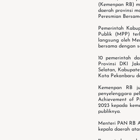
(Kemenpan RB) me
daerah provinsi m
Peresmian Bersama
Pemerintah Kabup
Publik (MPP) ter
langsung oleh Me
bersama dengan s
10 pemerintah d
Provinsi DKI Ja
Selatan, Kabupat
Kota Pekanbaru d
Kemenpan RB ju
penyelenggara pe
Achievement of Pu
2023 kepada keme
publiknya.
Menteri PAN RB A
kepala daerah ata