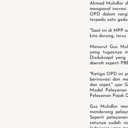
Ahmad Muhdlor den
mengawal inovasi
OPD dalam rangk
terpadu satu gedun
"Saat ini di MPP 
kita dorong, terus
Menurut Gus Muh
yang tugasnya m
Disdukcapil yang
daerah seperti PB
"Ketiga OPD ini p
berinovasi dan m
dan cepat," ujar
Modal Pelayanan
Pelayanan Pajak D
Gus Muhdlor mene
mendorong pelaya
Seperti pelayana
satunya sudah na