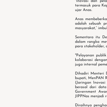
"Inovasi dan pela
termasuk para Ke
ujar Anas.
Anas membeberkan
adalah sebuah pr
masyarakat,” imbu
Sementara itu D
dalam rangka mew
para stakeholder, 
"Pelayanan publik
kolaborasi denga
juga internal pemer
Dihadiri Menteri 
bupati, MenPAN R
(Jaringan Inovasi
berasal dari dat
Government Awar
JIPPNas menjadi r
Diraihnya pengha