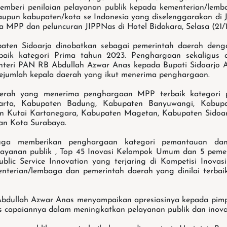
mberi penilaian pelayanan publik kepada kementerian/lemb
aupun kabupaten/kota se Indonesia yang diselenggarakan di 
 MPP dan peluncuran JIPPNas di Hotel Bidakara, Selasa (21/1
aten Sidoarjo dinobatkan sebagai pemerintah daerah den
baik kategori Prima tahun 2023. Penghargaan sekaligus ap
nteri PAN RB Abdullah Azwar Anas kepada Bupati Sidoarjo 
ejumlah kepala daerah yang ikut menerima penghargaan.
aerah yang menerima penghargaan MPP terbaik kategori p
karta, Kabupaten Badung, Kabupaten Banyuwangi, Kabup
en Kutai Kartanegara, Kabupaten Magetan, Kabupaten Sidoar
an Kota Surabaya.
ga memberikan penghargaan kategori pemantauan dan e
layanan publik , Top 45 Inovasi Kelompok Umum dan 5 pem
blic Service Innovation yang terjaring di Kompetisi Inovas
nterian/lembaga dan pemerintah daerah yang dinilai terbai
bdullah Azwar Anas menyampaikan apresiasinya kepada pim
s capaiannya dalam meningkatkan pelayanan publik dan inova