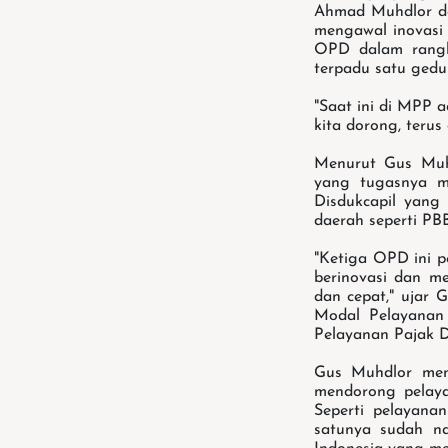
Ahmad Muhdlor den
mengawal inovasi
OPD dalam rangk
terpadu satu gedun
"Saat ini di MPP 
kita dorong, terus
Menurut Gus Muh
yang tugasnya m
Disdukcapil yang
daerah seperti PB
"Ketiga OPD ini p
berinovasi dan m
dan cepat," ujar
Modal Pelayanan
Pelayanan Pajak D
Gus Muhdlor mene
mendorong pelaya
Seperti pelayana
satunya sudah na