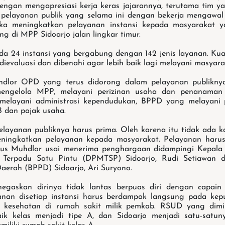
gan mengapresiasi kerja keras jajarannya, terutama tim y
 pelayanan publik yang selama ini dengan bekerja mengawa
a meningkatkan pelayanan instansi kepada masyarakat y
g di MPP Sidoarjo jalan lingkar timur.
ada 24 instansi yang bergabung dengan 142 jenis layanan. Kual
 dievaluasi dan dibenahi agar lebih baik lagi melayani masyara
dlor OPD yang terus didorong dalam pelayanan publikny
engelola MPP, melayani perizinan usaha dan penanaman
 melayani administrasi kependudukan, BPPD yang melayani
B dan pajak usaha.
elayanan publiknya harus prima. Oleh karena itu tidak ada k
eningkatkan pelayanan kepada masyarakat. Pelayanan harus
 Gus Muhdlor usai menerima penghargaan didampingi Kepal
 Terpadu Satu Pintu (DPMTSP) Sidoarjo, Rudi Setiawan 
aerah (BPPD) Sidoarjo, Ari Suryono.
gaskan dirinya tidak lantas berpuas diri dengan capain t
nan disetiap instansi harus berdampak langsung pada kep
n kesehatan di rumah sakit milik pemkab. RSUD yang dimili
ik kelas menjadi tipe A, dan Sidoarjo menjadi satu-satun