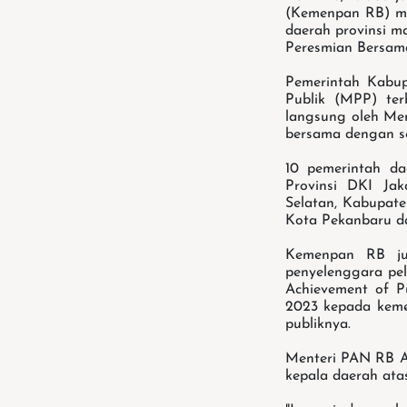
(Kemenpan RB) me
daerah provinsi m
Peresmian Bersama
Pemerintah Kabup
Publik (MPP) ter
langsung oleh Me
bersama dengan s
10 pemerintah d
Provinsi DKI Ja
Selatan, Kabupat
Kota Pekanbaru d
Kemenpan RB ju
penyelenggara pe
Achievement of Pu
2023 kepada keme
publiknya.
Menteri PAN RB A
kepala daerah ata