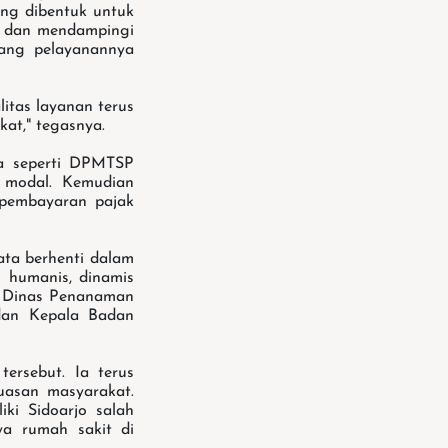
ang dibentuk untuk
l dan mendampingi
ang pelayanannya
itas layanan terus
kat," tegasnya.
a seperti DPMTSP
 modal. Kemudian
 pembayaran pajak
ata berhenti dalam
 humanis, dinamis
a Dinas Penanaman
dan Kepala Badan
ersebut. Ia terus
uasan masyarakat.
ki Sidoarjo salah
ya rumah sakit di