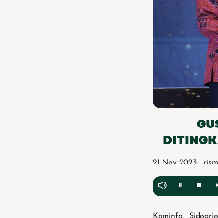
GU
DITINGK
21 Nov 2023 | ris
Kominfo, Sidoar