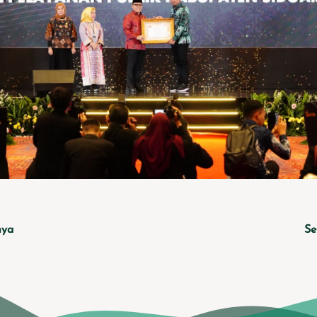
nya
Se