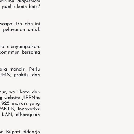
ak-Ibu diapresiasi
blik lebih baik,"
apai 175, dan ini
n pelayanan untuk
sa menyampaikan,
 komitmen bersama
ara mandiri. Perlu
UMN, praktisi dan
nur, wali kota dan
g website JIPPNas
2.928 inovasi yang
PANRB, Innovative
 LAN, diharapkan
n Bupati Sidoarjo