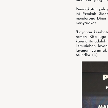
Indonesia yang mem
Peningkatan pela
ini Pemkab Sido
mendorong Dinas 
masyarakat.
"Layanan kesehata
ramah. Kita juga 
karena itu adalah
kemudahan layana
layanannya untuk 
Muhdlor. (Ir)