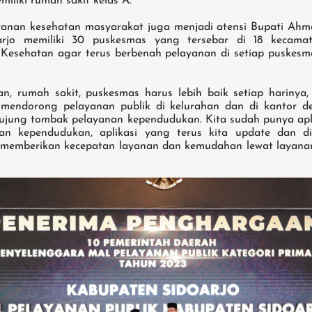
iliki rumah sakit kelas A.
yanan kesehatan masyarakat juga menjadi atensi Bupati Ahm
arjo memiliki 30 puskesmas yang tersebar di 18 kecama
Kesehatan agar terus berbenah pelayanan di setiap puskesm
n, rumah sakit, puskesmas harus lebih baik setiap harinya
mendorong pelayanan publik di kelurahan dan di kantor de
 ujung tombak pelayanan kependudukan. Kita sudah punya apli
n kependudukan, aplikasi yang terus kita update dan d
memberikan kecepatan layanan dan kemudahan lewat layanan