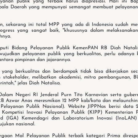
yanan publik yang terbaik harus diapresiasi. Hari ini Bap
pala Daerah yang mempunyai semangat membuat pelayanan pu
, sekarang ini total MPP yang ada di Indonesia sudah menc
ogress yang sangat baik, "khususnya dalam melaksanaka
hnya.
eputi Bidang Pelayanan Publik KemenPAN RB Diah Natali
ujudkan pelayanan publik yang berkualitas, perlu adanya
antara pimpinan dan jajarannya.
 yang berkualitas dan berdampak tidak bisa dikerjakan sec
n stakeholder, melibatkan akademisi, mitra pembangunan, B
intah," jelas Diah Natalisa.
Dalam Negeri RI Jenderal Purn Tito Karnavian serta guber
B Azwar Anas meresmikan 12 MPP kab/kota dan melaunchin
 Pelayanan Publik Nasional). Website JIPPNas berisi data 
a Kompetisi Inovasi Pelayanan Publik (KIPP) Kementerian 
d (IGA) Kemendagri dan Laboratorium Inovasi (InoLAN)
ujukan nasional.
rgaan Mal Pelayanan Publik terbaik kategori Prima direspo