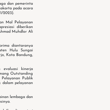
aga dan pemerinta
Jakarta pada acara
1/2023).
gan Mal Pelayanan
resiasi diberikan
Ahmad Muhdlor Ali
rima diantaranya
aten Hulu Sungai
jo, Kota Bandung,
valuasi kinerja
enang Outstanding
i Pelayanan Publik
k dalam pelayanan
pinan lembaga dan
sinya.