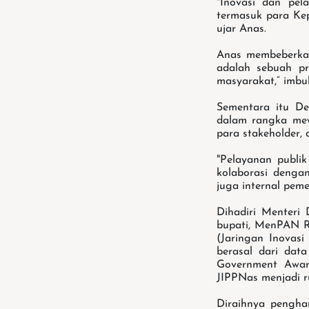
"Inovasi dan pela
termasuk para Ke
ujar Anas.
Anas membeberkan
adalah sebuah pr
masyarakat,” imbu
Sementara itu D
dalam rangka mew
para stakeholder, 
"Pelayanan publik
kolaborasi denga
juga internal pemer
Dihadiri Menteri 
bupati, MenPAN R
(Jaringan Inovasi
berasal dari dat
Government Awar
JIPPNas menjadi r
Diraihnya pengha