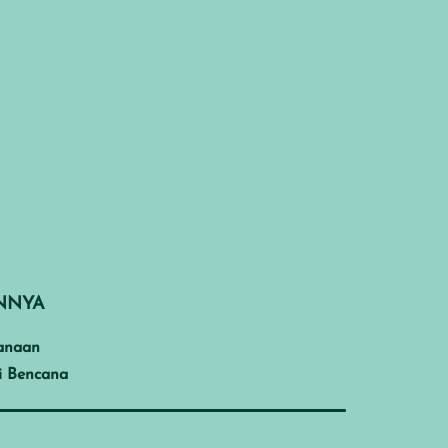
INNYA
anaan
i Bencana