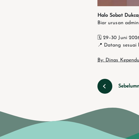
Halo Sobat Dukca
Biar urusan admin
🗓️ 29–30 Juni 202
📍 Datang sesuai 
By: Dinas Kependu
Sebelum