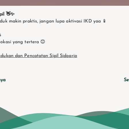
pil 👋✨
duk makin praktis, jangan lupa aktivasi IKD yaa 📱
6
lokasi yang tertera 😊
dukan dan Pencatatan Sipil Sidoarjo
nya
Se