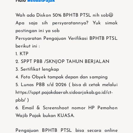
#SobatPajak
Halo
Wah ada Diskon 50% BPHTB PTSL nih sob😃
Apa saja sih persyaratannya? Yuk simak
postingan ini ya sob
Persyaratan Pengajuan Verifikasi BPHTB PTSL
berikut ini :
1. KTP
2. SPPT PBB /SKNJOP TAHUN BERJALAN
3. Sertifikat lengkap
4. Foto Obyek tampak depan dan samping
5. Lunas PBB s/d 2026 ( bisa di cetak melalui
https://sppt.pajakdaerah.sidoarjokab.go.id/ct-
pbb/ )
6. Email & Screenshoot nomor HP Pemohon
Wajib Pajak bukan KUASA.
Pengajuan BPHTB PTSL bisa secara online