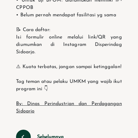
• Untuk uji BPOM: diutamakan memiliki IP-
CPPOB
• ⁠Belum pernah mendapat fasilitasi yg sama
📝 Cara daftar:
Isi formulir online melalui link/QR yang
diumumkan di Instagram Disperindag
Sidoarjo.
⚠️ Kuota terbatas, jangan sampai ketinggalan!
Tag teman atau pelaku UMKM yang wajib ikut
program ini 👇
By: Dinas Perindustrian dan Perdagangan
Sidoarjo
Sebelumnya