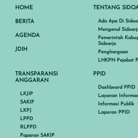
HOME
TENTANG SIDO
BERITA
Ada Apa Di Sidoa
Mengenal Sidoarj
AGENDA
Pemerintah Kabu
Sidoarjo
JDIH
Penghargaan
LHKPN Pejabat P
TRANSPARANSI
PPID
ANGGARAN
Dashboard PPID
LKJIP
Layanan Informas
SAKIP
Informasi Publik
LKPJ
Laporan PPID
LPPD
RLPPD
Paparan SAKIP