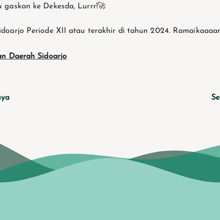
 gaskan ke Dekesda, Lurrr!🚀
oarjo Periode XII atau terakhir di tahun 2024. Ramaikaaaa
an Daerah Sidoarjo
nya
Se