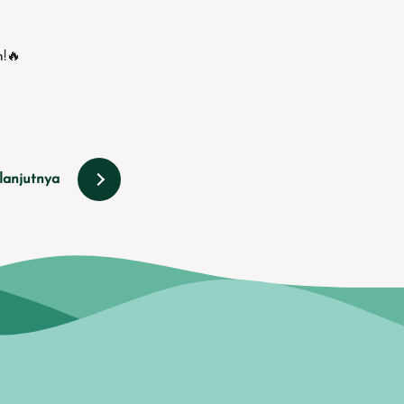
n!🔥
lanjutnya