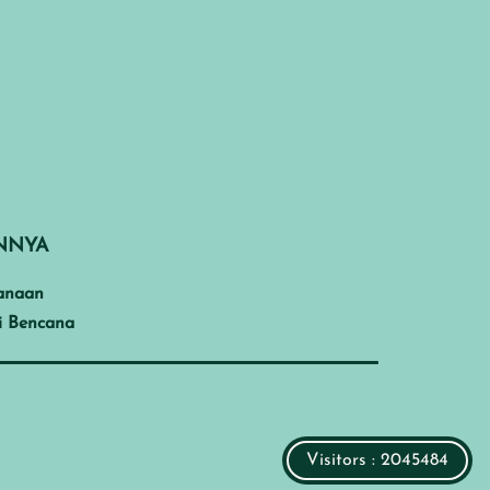
INNYA
anaan
i Bencana
Visitors : 2045484