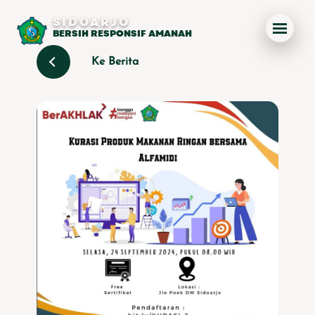
SIDOARJO
BERSIH RESPONSIF AMANAH
Ke Berita