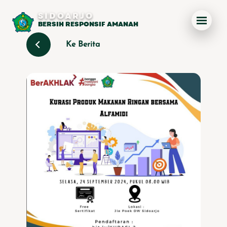
SIDOARJO
BERSIH RESPONSIF AMANAH
Ke Berita