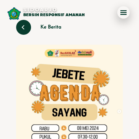
SIDOARJO
BERSIH RESPONSIF AMANAH
Ke Berita