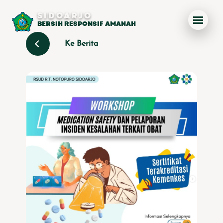
SIDOARJO
BERSIH RESPONSIF AMANAH
Ke Berita