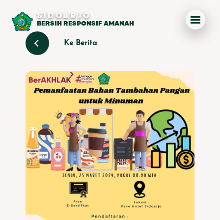
SIDOARJO
BERSIH RESPONSIF AMANAH
Ke Berita