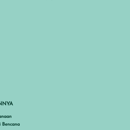
INNYA
anaan
i Bencana