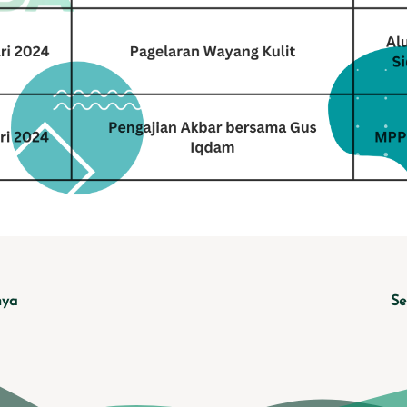
nya
Se